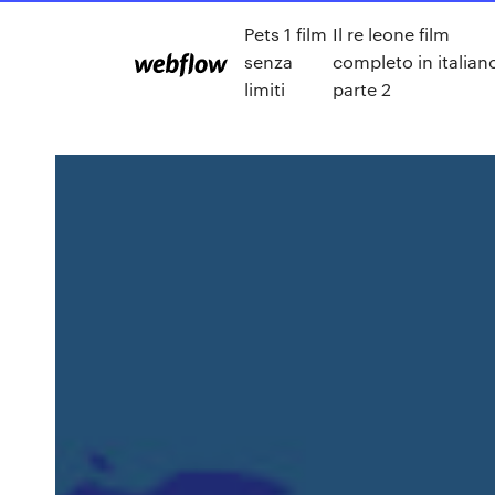
Pets 1 film
Il re leone film
senza
completo in italian
limiti
parte 2