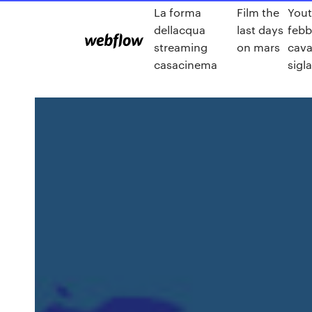
La forma
Film the
You
dellacqua
last days
febb
streaming
on mars
cava
casacinema
sigla