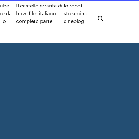
tube
Il castello errante di
Io robot
re da
howl film italiano
streaming
llo
completo parte 1
cineblog