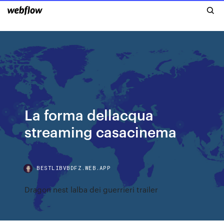
La forma dellacqua
streaming casacinema
BESTLIBVBDFZ.WEB.APP
Dragon nest lalba dei guerrieri trailer