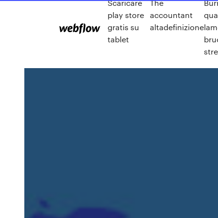
Scaricare
The
Bur
play store
accountant
qu
gratis su
altadefinizione
lam
tablet
bru
str