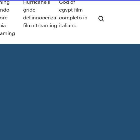
ning
Hurricane il
God of
ando
grido
egypt film
ore
dellinnocenza
completo in
cia
film streaming
italiano
eaming