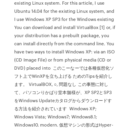
existing Linux system. For this article, I use
Ubuntu 14.04 for the existing Linux system, and
I use Windows XP SP3 for the Windows existing
You can download and install VirtualBox [1] or, if
your distribution has a prebuilt package, you
can install directly from the command line. You
have two ways to install Windows XP: via an ISO
(CD Image File) or from physical media (CD or
DVD) placed into このこーなーでは各種仮想化ソ
フト上でWinXPを立ち上げる ためのTipsを紹介し
ます。 VirtualBOX, ○, 問題なし この事態に対し
て、パソコンりかばり堂本舗様が、XP SP2とSP3
をWindows Updateカタログからダウンロードす
る方法を紹介されています Windows XP;
Windows Vista; Windows7; Windows8.1;
Windows10. modern. 仮想マシンの形式はHyper-