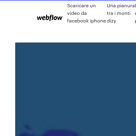
Scaricare un
Una pianura
video da
tra i monti
facebook iphone
dizy