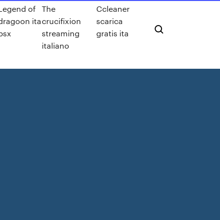
Legend of
The
Ccleaner
dragoon ita
crucifixion
scarica
psx
streaming
gratis ita
italiano