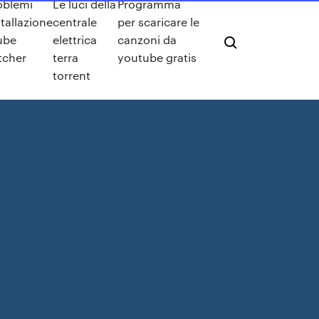
oblemi
Le luci della
Programma
stallazione
centrale
per scaricare le
ube
elettrica
canzoni da
tcher
terra
youtube gratis
torrent