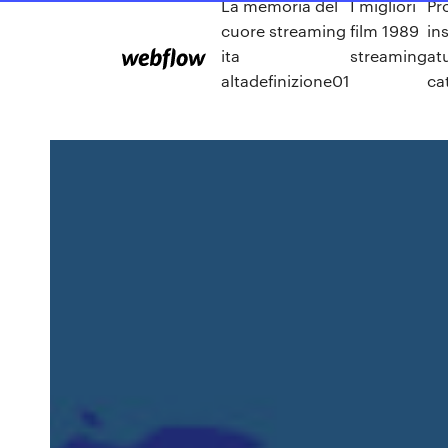
La memoria del
I migliori
Pr
cuore streaming
film 1989
in
ita
streaming
at
altadefinizione01
ca