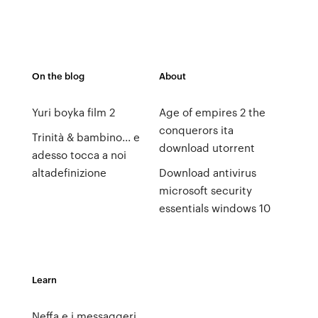
On the blog
About
Yuri boyka film 2
Age of empires 2 the
conquerors ita
Trinità & bambino... e
download utorrent
adesso tocca a noi
altadefinizione
Download antivirus
microsoft security
essentials windows 10
Learn
Neffa e i messaggeri