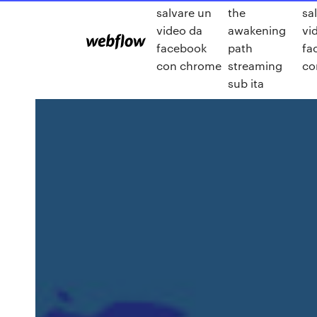
salvare un
the
sa
video da
awakening
vi
facebook
path
fa
con chrome
streaming
co
sub ita