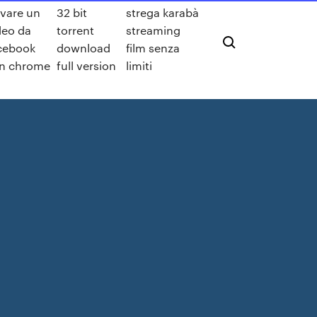
lvare un
32 bit
strega karabà
deo da
torrent
streaming
cebook
download
film senza
n chrome
full version
limiti