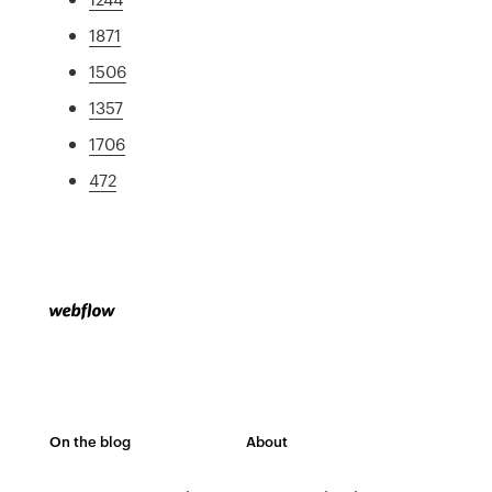
1871
1506
1357
1706
472
On the blog
About