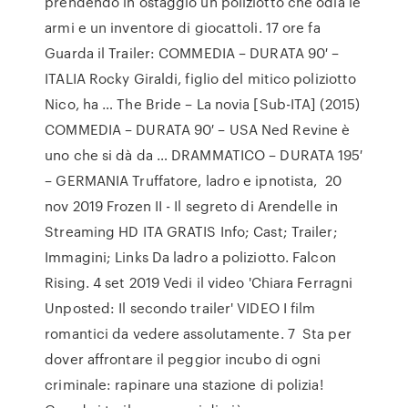
prendendo in ostaggio un poliziotto che odia le
armi e un inventore di giocattoli. 17 ore fa
Guarda il Trailer: COMMEDIA – DURATA 90′ –
ITALIA Rocky Giraldi, figlio del mitico poliziotto
Nico, ha … The Bride – La novia [Sub-ITA] (2015)
COMMEDIA – DURATA 90′ – USA Ned Revine è
uno che si dà da … DRAMMATICO – DURATA 195′
– GERMANIA Truffatore, ladro e ipnotista, 20
nov 2019 Frozen II - Il segreto di Arendelle in
Streaming HD ITA GRATIS Info; Cast; Trailer;
Immagini; Links Da ladro a poliziotto. Falcon
Rising. 4 set 2019 Vedi il video 'Chiara Ferragni
Unposted: Il secondo trailer' VIDEO I film
romantici da vedere assolutamente. 7 Sta per
dover affrontare il peggior incubo di ogni
criminale: rapinare una stazione di polizia!