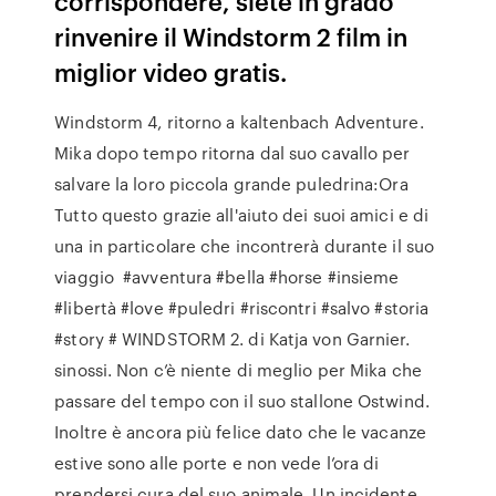
corrispondere, siete in grado
rinvenire il Windstorm 2 film in
miglior video gratis.
Windstorm 4, ritorno a kaltenbach Adventure.
Mika dopo tempo ritorna dal suo cavallo per
salvare la loro piccola grande puledrina:Ora
Tutto questo grazie all'aiuto dei suoi amici e di
una in particolare che incontrerà durante il suo
viaggio ️ #avventura #bella #horse #insieme
#libertà #love #puledri #riscontri #salvo #storia
#story # WINDSTORM 2. di Katja von Garnier.
sinossi. Non c’è niente di meglio per Mika che
passare del tempo con il suo stallone Ostwind.
Inoltre è ancora più felice dato che le vacanze
estive sono alle porte e non vede l’ora di
prendersi cura del suo animale. Un incidente