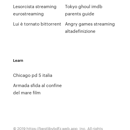
Lesorcista streaming
Tokyo ghoul imdb
eurostreaming
parents guide
Lui è tornato bittorrent
Angry games streaming
altadefinizione
Learn
Chicago pd 5 italia
Armada sfida al confine
del mare film
© 2019 https://bestlibvbdfz.web.app, Inc. All rights