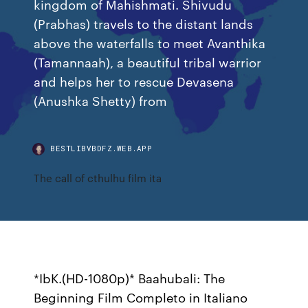
kingdom of Mahishmati. Shivudu
(Prabhas) travels to the distant lands
above the waterfalls to meet Avanthika
(Tamannaah), a beautiful tribal warrior
and helps her to rescue Devasena
(Anushka Shetty) from
BESTLIBVBDFZ.WEB.APP
The call of cthulhu film ita
*IbK.(HD-1080p)* Baahubali: The
Beginning Film Completo in Italiano