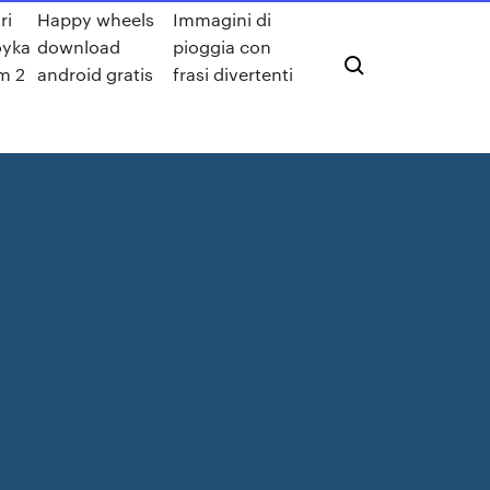
ri
Happy wheels
Immagini di
oyka
download
pioggia con
lm 2
android gratis
frasi divertenti