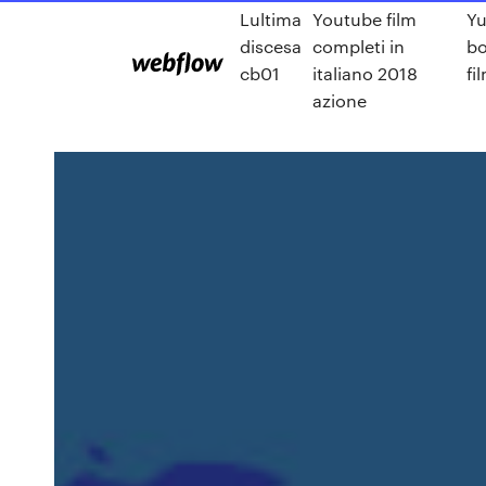
Lultima
Youtube film
Yu
discesa
completi in
b
cb01
italiano 2018
fi
azione