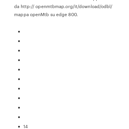
da http:// openmtbmap.org/it/download/odbl/
mappa openMtb su edge 800.
14