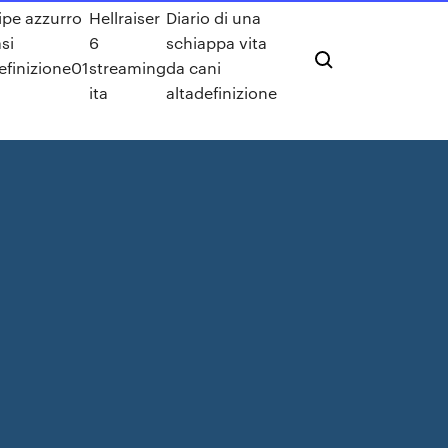
ipe azzurro
Hellraiser
Diario di una
si
6
schiappa vita
efinizione01
streaming
da cani
ita
altadefinizione