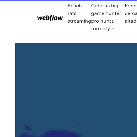
Beach
Cabelas big
Princ
rats
game hunter
cerca
streaming
pro hunts
altad
torrenty.pl