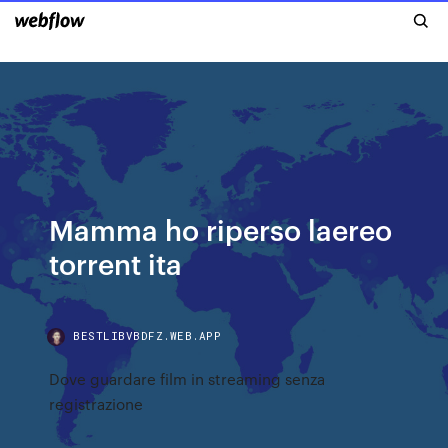
Mamma ho riperso laereo
torrent ita
BESTLIBVBDFZ.WEB.APP
Dove guardare film in streaming senza
registrazione