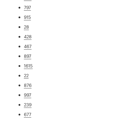
797
915
28
428
467
897
1615
22
876
997
239
677