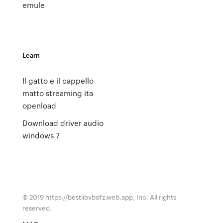
emule
Learn
Il gatto e il cappello
matto streaming ita
openload
Download driver audio
windows 7
© 2019 https://bestlibvbdfz.web.app, Inc. All rights
reserved.