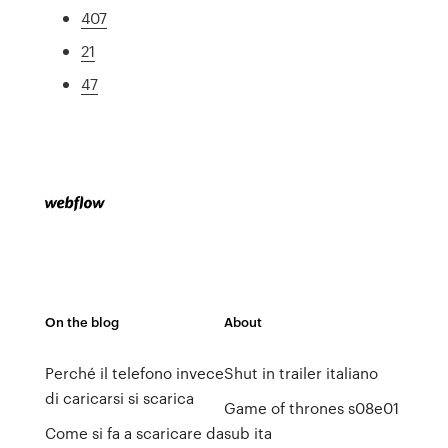
407
21
47
On the blog
About
Perché il telefono invece
Shut in trailer italiano
di caricarsi si scarica
Game of thrones s08e01
Come si fa a scaricare da
sub ita