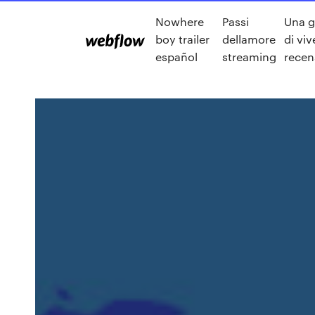
Nowhere
Passi
Una g
boy trailer
dellamore
di viv
español
streaming
recen