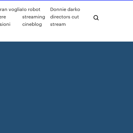
ran voglia
Io robot
Donnie darko
ere
streaming
directors cut
sioni
cineblog
stream