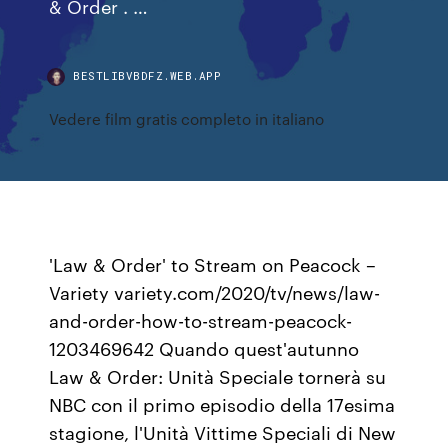
& Order . …
BESTLIBVBDFZ.WEB.APP
Vedere film gratis completo in italiano
'Law & Order' to Stream on Peacock –
Variety variety.com/2020/tv/news/law-
and-order-how-to-stream-peacock-
1203469642 Quando quest'autunno
Law & Order: Unità Speciale tornerà su
NBC con il primo episodio della 17esima
stagione, l'Unità Vittime Speciali di New