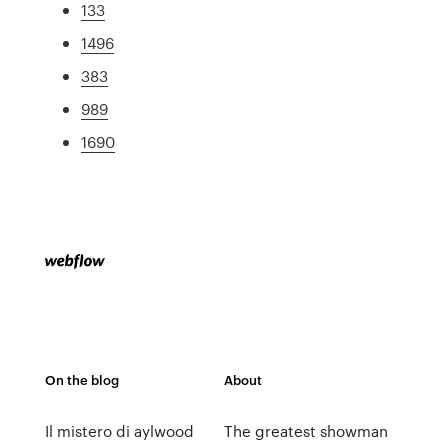
133
1496
383
989
1690
On the blog
About
Il mistero di aylwood
The greatest showman