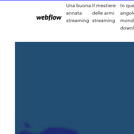
Una buona
Il mestiere
In qu
annata
delle armi
angol
streaming
streaming
mond
down