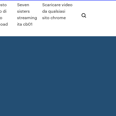
esto
Seven
Scaricare video
o di
sisters
da qualsiasi
o
streaming
sito chrome
load
ita cb01