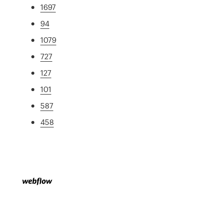
1697
94
1079
727
127
101
587
458