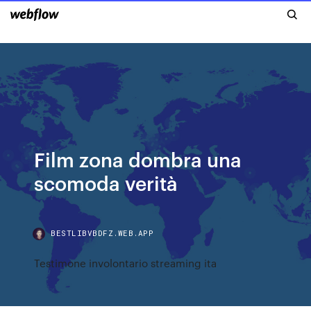
Film zona dombra una
scomoda verità
BESTLIBVBDFZ.WEB.APP
Testimone involontario streaming ita