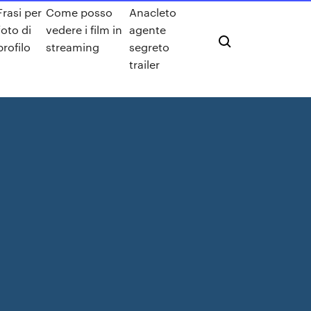
Frasi per
Come posso
Anacleto
foto di
vedere i film in
agente
profilo
streaming
segreto
trailer