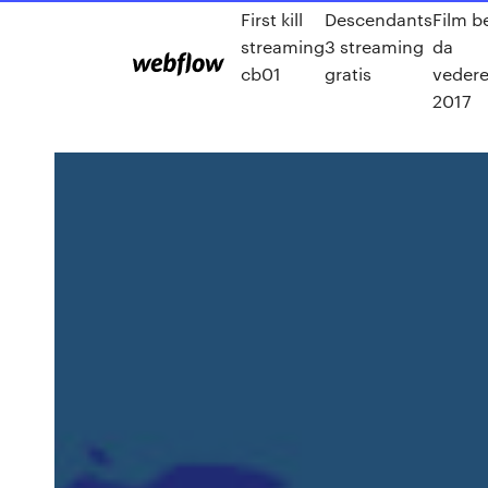
First kill
Descendants
Film be
streaming
3 streaming
da
cb01
gratis
veder
2017