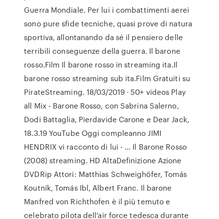
Guerra Mondiale. Per lui i combattimenti aerei
sono pure sfide tecniche, quasi prove di natura
sportiva, allontanando da sé il pensiero delle
terribili conseguenze della guerra. Il barone
rosso.Film Il barone rosso in streaming ita.Il
barone rosso streaming sub ita.Film Gratuiti su
PirateStreaming. 18/03/2019 · 50+ videos Play
all Mix - Barone Rosso, con Sabrina Salerno,
Dodi Battaglia, Pierdavide Carone e Dear Jack,
18.3.19 YouTube Oggi compleanno JIMI
HENDRIX vi racconto di lui - … Il Barone Rosso
(2008) streaming. HD AltaDefinizione Azione
DVDRip Attori: Matthias Schweighöfer, Tomás
Koutník, Tomás Ibl, Albert Franc. Il barone
Manfred von Richthofen è il più temuto e
celebrato pilota dell’air force tedesca durante