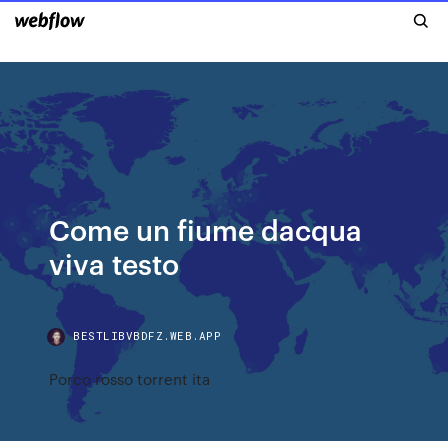
Come un fiume dacqua
viva testo
BESTLIBVBDFZ.WEB.APP
Porco rosso torrent ita