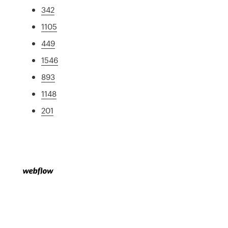
342
1105
449
1546
893
1148
201