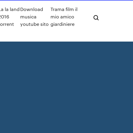
La la land
Download
Trama film il
2016
musica
mio amico
torrent
youtube sito
giardiniere