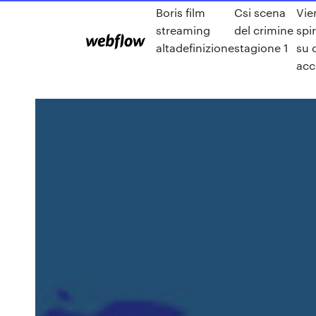
Boris film
Csi scena
Vie
streaming
del crimine
spi
altadefinizione
stagione 1
su 
acc