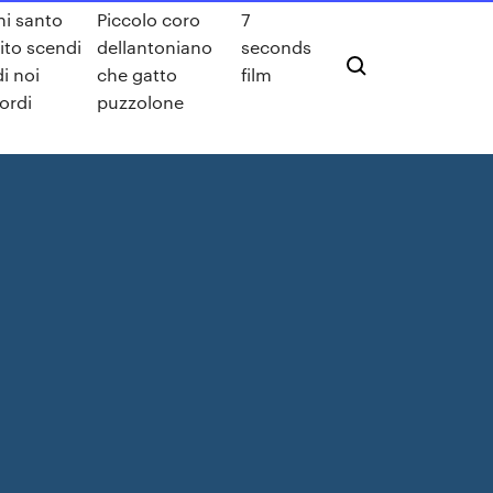
ni santo
Piccolo coro
7
rito scendi
dellantoniano
seconds
di noi
che gatto
film
ordi
puzzolone