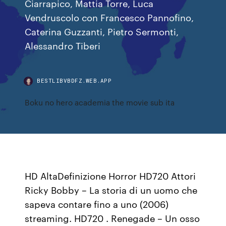
Ciarrapico, Mattia Torre, Luca
Vendruscolo con Francesco Pannofino,
Caterina Guzzanti, Pietro Sermonti,
Alessandro Tiberi
BESTLIBVBDFZ.WEB.APP
Boku no hero academia the movie sub ita
HD AltaDefinizione Horror HD720 Attori
Ricky Bobby – La storia di un uomo che
sapeva contare fino a uno (2006)
streaming. HD720 . Renegade – Un osso