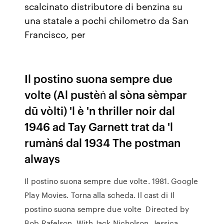
scalcinato distributore di benzina su
una statale a pochi chilometro da San
Francisco, per
Il postino suona sempre due
volte (Al pustèṅ al sòna sèmpar
dū vòlti) 'l è 'n thriller noir dal
1946 ad Tay Garnett trat da 'l
rumànś dal 1934 The postman
always
Il postino suona sempre due volte. 1981. Google
Play Movies. Torna alla scheda. Il cast di Il
postino suona sempre due volte Directed by
Bob Rafelson. With Jack Nicholson, Jessica