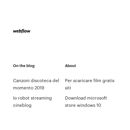
On the blog
About
Canzoni discoteca del
Per scaricare film gratis
momento 2019
siti
Io robot streaming
Download microsoft
cineblog
store windows 10