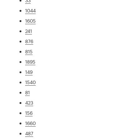
33
1044
1605
241
876
815
1895
149
1540
81
423
156
1660
487