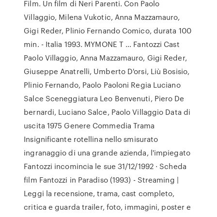
Film. Un film di Neri Parenti. Con Paolo
Villaggio, Milena Vukotic, Anna Mazzamauro,
Gigi Reder, Plinio Fernando Comico, durata 100
min. - Italia 1993. MYMONE T … Fantozzi Cast
Paolo Villaggio, Anna Mazzamauro, Gigi Reder,
Giuseppe Anatrelli, Umberto D'orsi, Liù Bosisio,
Plinio Fernando, Paolo Paoloni Regia Luciano
Salce Sceneggiatura Leo Benvenuti, Piero De
bernardi, Luciano Salce, Paolo Villaggio Data di
uscita 1975 Genere Commedia Trama
Insignificante rotellina nello smisurato
ingranaggio di una grande azienda, l'impiegato
Fantozzi incomincia le sue 31/12/1992 · Scheda
film Fantozzi in Paradiso (1993) - Streaming |
Leggi la recensione, trama, cast completo,
critica e guarda trailer, foto, immagini, poster e