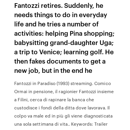
Fantozzi retires. Suddenly, he
needs things to do in everyday
life and he tries a number of
activities: helping Pina shopping;
babysitting grand-daughter Uga;
a trip to Venice; learning golf. He
then fakes documents to get a
new job, but in the end he
Fantozzi in Paradiso (1993) streaming. Comico
Ormai in pensione, il ragionier Fantozzi insieme
a Filini, cerca di rapinare la banca che
custodisce i fondi della ditta dove lavorava. Il
colpo va male ed in più gli viene diagnosticata
una sola settimana di vita.. Keywords: Trailer