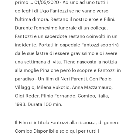
primo … 01/05/2020 · Ad uno ad uno tutti i
colleghi di Ugo Fantozzi se ne vanno verso
l'ultima dimora. Restano il nostro eroe e Filini.
Durante l'ennesimo funerale di un collega,
Fantozzi e un sacerdote restano coinvolti in un
incidente. Portati in ospedale Fantozzi scoprirà
dalle sue lastre di essere gravissimo e di avere
una settimana di vita. Tiene nascosta la notizia
alla moglie Pina che però lo scopre e Fantozzi in
paradiso - Un film di Neri Parenti. Con Paolo
Villaggio, Milena Vukotic, Anna Mazzamauro,
Gigi Reder, Plinio Fernando. Comico, Italia,
1993. Durata 100 min.
Il Film si intitola Fantozzi alla riscossa, di genere
Comico Disponibile solo qui per tutti i