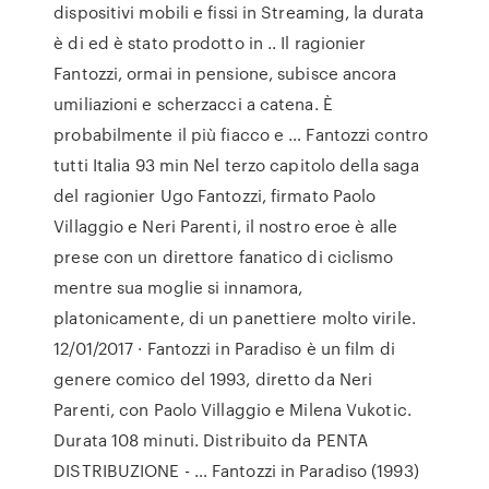
dispositivi mobili e fissi in Streaming, la durata
è di ed è stato prodotto in .. Il ragionier
Fantozzi, ormai in pensione, subisce ancora
umiliazioni e scherzacci a catena. È
probabilmente il più fiacco e … Fantozzi contro
tutti Italia 93 min Nel terzo capitolo della saga
del ragionier Ugo Fantozzi, firmato Paolo
Villaggio e Neri Parenti, il nostro eroe è alle
prese con un direttore fanatico di ciclismo
mentre sua moglie si innamora,
platonicamente, di un panettiere molto virile.
12/01/2017 · Fantozzi in Paradiso è un film di
genere comico del 1993, diretto da Neri
Parenti, con Paolo Villaggio e Milena Vukotic.
Durata 108 minuti. Distribuito da PENTA
DISTRIBUZIONE - … Fantozzi in Paradiso (1993)