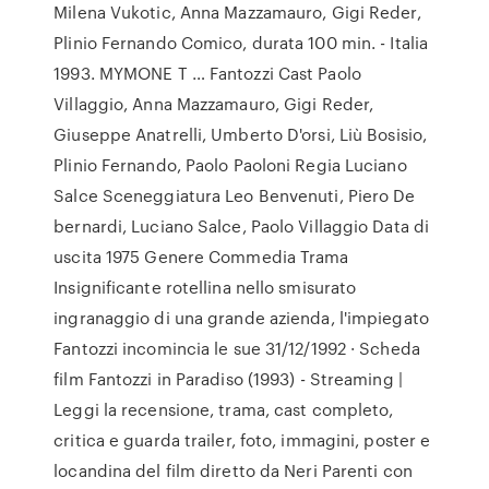
Milena Vukotic, Anna Mazzamauro, Gigi Reder,
Plinio Fernando Comico, durata 100 min. - Italia
1993. MYMONE T … Fantozzi Cast Paolo
Villaggio, Anna Mazzamauro, Gigi Reder,
Giuseppe Anatrelli, Umberto D'orsi, Liù Bosisio,
Plinio Fernando, Paolo Paoloni Regia Luciano
Salce Sceneggiatura Leo Benvenuti, Piero De
bernardi, Luciano Salce, Paolo Villaggio Data di
uscita 1975 Genere Commedia Trama
Insignificante rotellina nello smisurato
ingranaggio di una grande azienda, l'impiegato
Fantozzi incomincia le sue 31/12/1992 · Scheda
film Fantozzi in Paradiso (1993) - Streaming |
Leggi la recensione, trama, cast completo,
critica e guarda trailer, foto, immagini, poster e
locandina del film diretto da Neri Parenti con