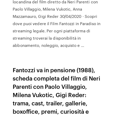
locandina del film diretto da Neri Parenti con
Paolo Villaggio, Milena Vukotic, Anna
Mazzamauro, Gigi Reder 30/04/2020 · Scopri
dove puoi vedere il Film Fantozzi in Paradiso in
streaming legale. Per ogni piattaforma di
streaming troverai la disponibilità in
abbonamento, noleggio, acquisto e …
Fantozzi va in pensione (1988),
scheda completa del film di Neri
Parenti con Paolo Villaggio,
Milena Vukotic, Gigi Reder:
trama, cast, trailer, gallerie,
boxoffice, premi, curiosità e