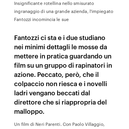
Insignificante rotellina nello smisurato
ingranaggio di una grande azienda, l'impiegato
Fantozzi incomincia le sue
Fantozzi ci sta e i due studiano
nei minimi dettagli le mosse da
mettere in pratica guardando un
film su un gruppo di rapinatori in
azione. Peccato, però, che il
colpaccio non riesca e i novelli
ladri vengano beccati dal
direttore che si riappropria del
malloppo.
Un film di Neri Parenti. Con Paolo Villaggio,