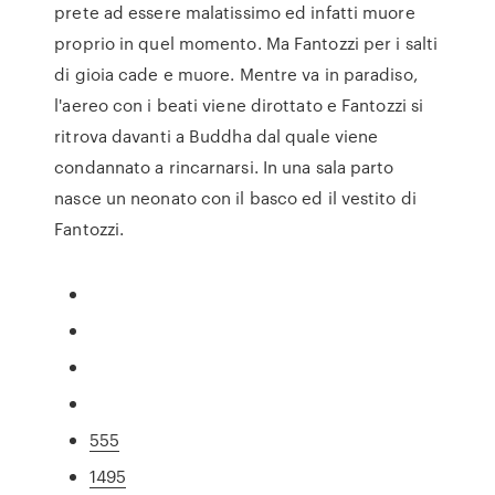
prete ad essere malatissimo ed infatti muore
proprio in quel momento. Ma Fantozzi per i salti
di gioia cade e muore. Mentre va in paradiso,
l'aereo con i beati viene dirottato e Fantozzi si
ritrova davanti a Buddha dal quale viene
condannato a rincarnarsi. In una sala parto
nasce un neonato con il basco ed il vestito di
Fantozzi.
555
1495