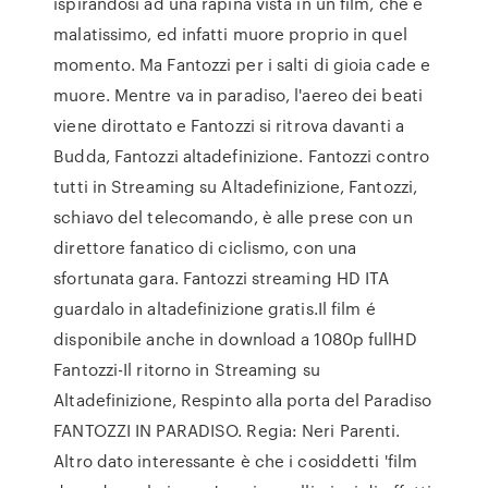
ispirandosi ad una rapina vista in un film, che è
malatissimo, ed infatti muore proprio in quel
momento. Ma Fantozzi per i salti di gioia cade e
muore. Mentre va in paradiso, l'aereo dei beati
viene dirottato e Fantozzi si ritrova davanti a
Budda, Fantozzi altadefinizione. Fantozzi contro
tutti in Streaming su Altadefinizione, Fantozzi,
schiavo del telecomando, è alle prese con un
direttore fanatico di ciclismo, con una
sfortunata gara. Fantozzi streaming HD ITA
guardalo in altadefinizione gratis.Il film é
disponibile anche in download a 1080p fullHD
Fantozzi-Il ritorno in Streaming su
Altadefinizione, Respinto alla porta del Paradiso
FANTOZZI IN PARADISO. Regia: Neri Parenti.
Altro dato interessante è che i cosiddetti 'film