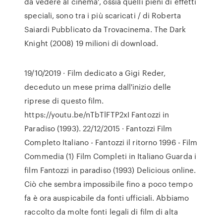
da vedere al cinema', ossia quelli pieni di effetti
speciali, sono tra i più scaricati / di Roberta
Saiardi Pubblicato da Trovacinema. The Dark
Knight (2008) 19 milioni di download.
19/10/2019 · Film dedicato a Gigi Reder,
deceduto un mese prima dall'inizio delle
riprese di questo film.
https://youtu.be/nTbTlFTP2xI Fantozzi in
Paradiso (1993). 22/12/2015 · Fantozzi Film
Completo Italiano - Fantozzi il ritorno 1996 - Film
Commedia (1) Film Completi in Italiano Guarda i
film Fantozzi in paradiso (1993) Delicious online.
Ciò che sembra impossibile fino a poco tempo
fa è ora auspicabile da fonti ufficiali. Abbiamo
raccolto da molte fonti legali di film di alta