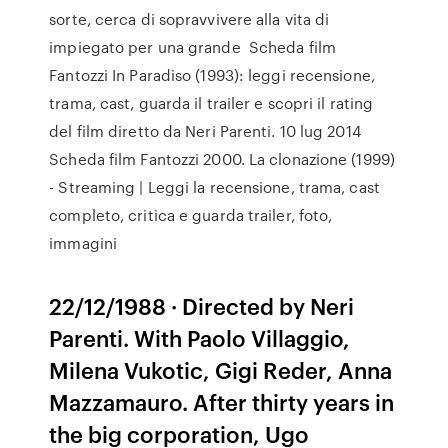
sorte, cerca di sopravvivere alla vita di
impiegato per una grande Scheda film
Fantozzi In Paradiso (1993): leggi recensione,
trama, cast, guarda il trailer e scopri il rating
del film diretto da Neri Parenti. 10 lug 2014
Scheda film Fantozzi 2000. La clonazione (1999)
- Streaming | Leggi la recensione, trama, cast
completo, critica e guarda trailer, foto,
immagini
22/12/1988 · Directed by Neri
Parenti. With Paolo Villaggio,
Milena Vukotic, Gigi Reder, Anna
Mazzamauro. After thirty years in
the big corporation, Ugo