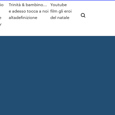
cio
Trinità & bambino...
Youtube
e adesso tocca a noi
film gli eroi
e
altadefinizione
del natale
v