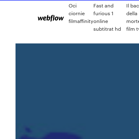
Oci
Fast and
Il ba
ciornie
furious 1
della
filmaffinity
online
mort
subtitrat hd
film t