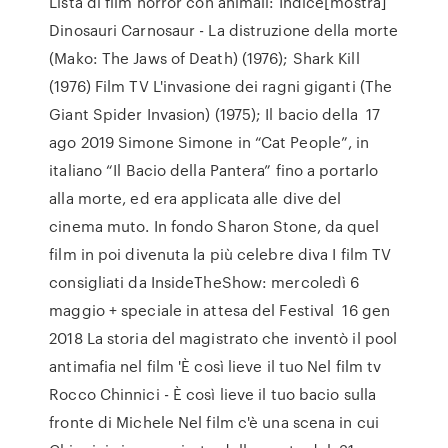
Lista di film horror con animali: Indice[mostra]
Dinosauri Carnosaur - La distruzione della morte
(Mako: The Jaws of Death) (1976); Shark Kill
(1976) Film TV L'invasione dei ragni giganti (The
Giant Spider Invasion) (1975); Il bacio della 17
ago 2019 Simone Simone in “Cat People”, in
italiano “Il Bacio della Pantera” fino a portarlo
alla morte, ed era applicata alle dive del
cinema muto. In fondo Sharon Stone, da quel
film in poi divenuta la più celebre diva I film TV
consigliati da InsideTheShow: mercoledì 6
maggio + speciale in attesa del Festival 16 gen
2018 La storia del magistrato che inventò il pool
antimafia nel film 'È così lieve il tuo Nel film tv
Rocco Chinnici - È così lieve il tuo bacio sulla
fronte di Michele Nel film c'è una scena in cui