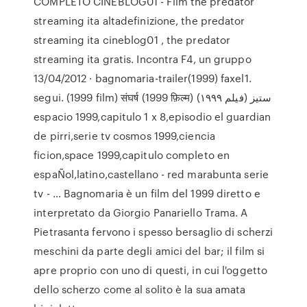
COMPLETO CINEBLOG01 - Film the predator
streaming ita altadefinizione, the predator
streaming ita cineblog01 , the predator
streaming ita gratis. Incontra F4, un gruppo
13/04/2012 · bagnomaria-trailer(1999) faxel1.
segui. (1999 film) संघर्ष (1999 फ़िल्म) ستیز (فیلم ۱۹۹۹)
espacio 1999,capitulo 1 x 8,episodio el guardian
de pirri,serie tv cosmos 1999,ciencia
ficion,space 1999,capitulo completo en
espaÑol,latino,castellano - red marabunta serie
tv - … Bagnomaria è un film del 1999 diretto e
interpretato da Giorgio Panariello Trama. A
Pietrasanta fervono i spesso bersaglio di scherzi
meschini da parte degli amici del bar; il film si
apre proprio con uno di questi, in cui l'oggetto
dello scherzo come al solito è la sua amata