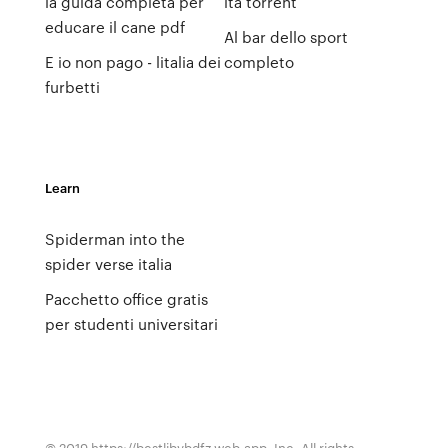
la guida completa per
ita torrent
educare il cane pdf
Al bar dello sport
E io non pago - litalia dei
completo
furbetti
Learn
Spiderman into the
spider verse italia
Pacchetto office gratis
per studenti universitari
© 2019 https://bestlibvbdfz.web.app, Inc. All rights