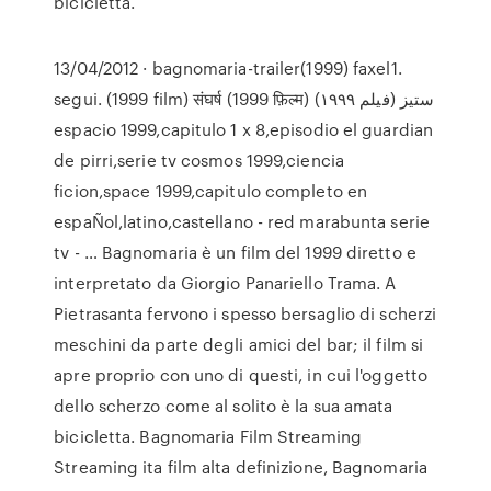
bicicletta.
13/04/2012 · bagnomaria-trailer(1999) faxel1.
segui. (1999 film) संघर्ष (1999 फ़िल्म) ستیز (فیلم ۱۹۹۹)
espacio 1999,capitulo 1 x 8,episodio el guardian
de pirri,serie tv cosmos 1999,ciencia
ficion,space 1999,capitulo completo en
espaÑol,latino,castellano - red marabunta serie
tv - … Bagnomaria è un film del 1999 diretto e
interpretato da Giorgio Panariello Trama. A
Pietrasanta fervono i spesso bersaglio di scherzi
meschini da parte degli amici del bar; il film si
apre proprio con uno di questi, in cui l'oggetto
dello scherzo come al solito è la sua amata
bicicletta. Bagnomaria Film Streaming
Streaming ita film alta definizione, Bagnomaria