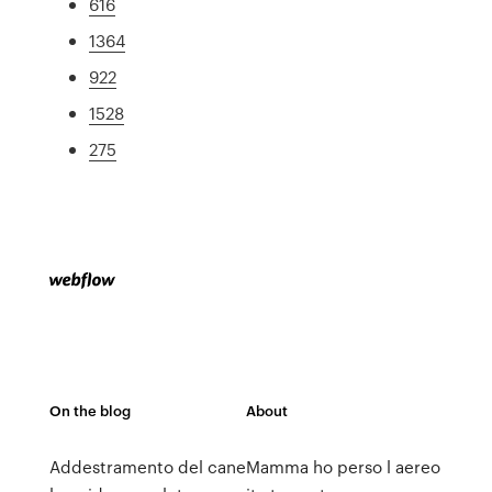
616
1364
922
1528
275
On the blog
About
Addestramento del cane
Mamma ho perso l aereo