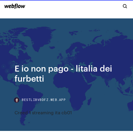
E io non pago - litalia dei
furbetti
BESTLIBVBDFZ.WEB.APP
Creed 1 streaming ita cb01