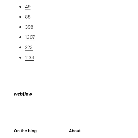
49
88
398
1307
223
1133
On the blog
About