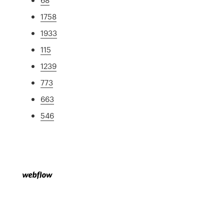
1758
1933
115
1239
773
663
546