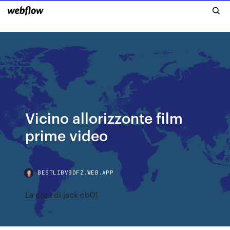
Vicino allorizzonte film
prime video
BESTLIBVBDFZ.WEB.APP
La casa di jack cb01