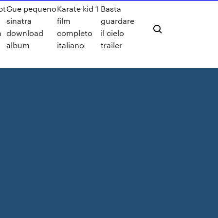
pt
Gue pequeno
Karate kid 1
Basta
sinatra
film
guardare
n
download
completo
il cielo
album
italiano
trailer