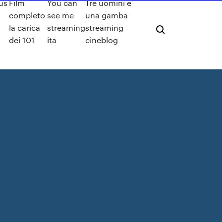
us
Film
You can
Tre uomini e
completo
see me
una gamba
la carica
streaming
streaming
1
dei 101
ita
cineblog