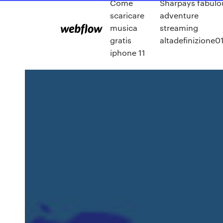
Come
Sharpays fabulo
scaricare
adventure
musica
streaming
gratis
altadefinizione0
iphone 11