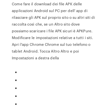
Come fare il download dei file APK delle
applicazioni Android sul PC per dell' app di
rilasciare gli APK sul proprio sito o su altri siti di
raccolta così che, se un Altro sito dove
possiamo scaricare i file APK sicuri è APKPure.
Modificare le impostazioni relative a tutti i siti.
Apri l'app Chrome Chrome sul tuo telefono o
tablet Android. Tocca Altro Altro e poi
Impostazioni a destra della