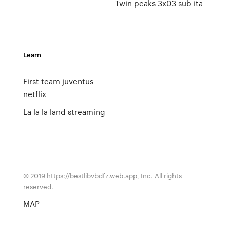
Twin peaks 3x03 sub ita
Learn
First team juventus
netflix
La la la land streaming
© 2019 https://bestlibvbdfz.web.app, Inc. All rights
reserved.
MAP