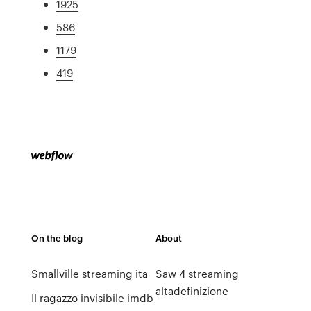
1925
586
1179
419
On the blog
About
Smallville streaming ita
Saw 4 streaming
altadefinizione
Il ragazzo invisibile imdb