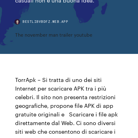
BESTLIBVBDFZ.WEB.APP
The november man trailer youtube
TorrApk – Si tratta di uno dei siti
Internet per scaricare APK tra i più
celebri. Il sito non presenta restrizioni
geografiche, propone file APK di app
gratuite originali e Scaricare i file apk
direttamente dal Web. Ci sono diversi
siti web che consentono di scaricare i