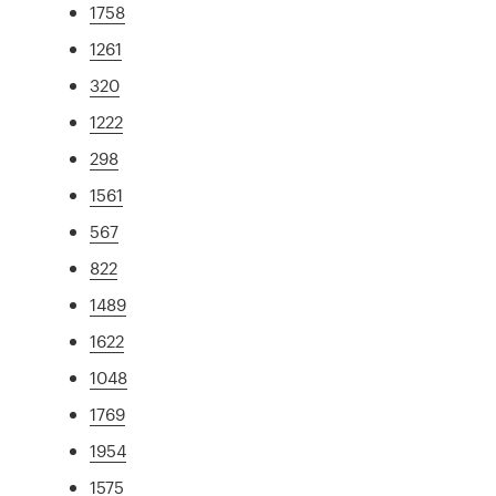
1758
1261
320
1222
298
1561
567
822
1489
1622
1048
1769
1954
1575