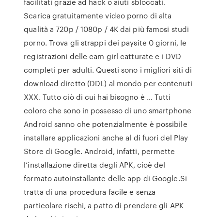
facilitati grazie ad hack o aiuti sbloccati.
Scarica gratuitamente video porno di alta
qualità a 720p / 1080p / 4K dai più famosi studi
porno. Trova gli strappi dei paysite 0 giorni, le
registrazioni delle cam girl catturate e i DVD
completi per adulti. Questi sono i migliori siti di
download diretto (DDL) al mondo per contenuti
XXX. Tutto ciò di cui hai bisogno è … Tutti
coloro che sono in possesso di uno smartphone
Android sanno che potenzialmente è possibile
installare applicazioni anche al di fuori del Play
Store di Google. Android, infatti, permette
l’installazione diretta degli APK, cioè del
formato autoinstallante delle app di Google.Si
tratta di una procedura facile e senza
particolare rischi, a patto di prendere gli APK