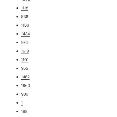
1118
538
1166
1434
976
1619
1101
955
1462
1860
989
1
198