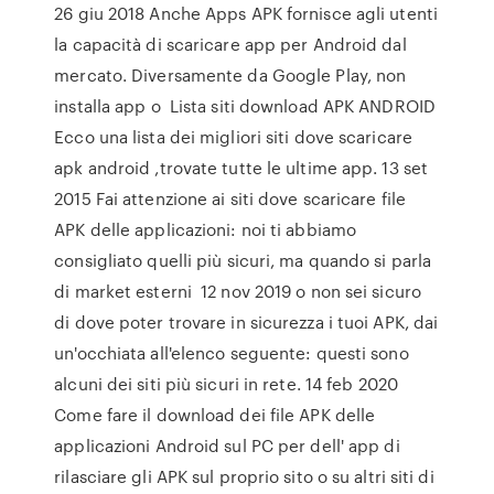
26 giu 2018 Anche Apps APK fornisce agli utenti
la capacità di scaricare app per Android dal
mercato. Diversamente da Google Play, non
installa app o Lista siti download APK ANDROID
Ecco una lista dei migliori siti dove scaricare
apk android ,trovate tutte le ultime app. 13 set
2015 Fai attenzione ai siti dove scaricare file
APK delle applicazioni: noi ti abbiamo
consigliato quelli più sicuri, ma quando si parla
di market esterni 12 nov 2019 o non sei sicuro
di dove poter trovare in sicurezza i tuoi APK, dai
un'occhiata all'elenco seguente: questi sono
alcuni dei siti più sicuri in rete. 14 feb 2020
Come fare il download dei file APK delle
applicazioni Android sul PC per dell' app di
rilasciare gli APK sul proprio sito o su altri siti di