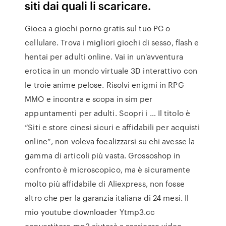
siti dai quali li scaricare.
Gioca a giochi porno gratis sul tuo PC o
cellulare. Trova i migliori giochi di sesso, flash e
hentai per adulti online. Vai in un'avventura
erotica in un mondo virtuale 3D interattivo con
le troie anime pelose. Risolvi enigmi in RPG
MMO e incontra e scopa in sim per
appuntamenti per adulti. Scopri i … Il titolo è
“Siti e store cinesi sicuri e affidabili per acquisti
online”, non voleva focalizzarsi su chi avesse la
gamma di articoli più vasta. Grossoshop in
confronto è microscopico, ma è sicuramente
molto più affidabile di Aliexpress, non fosse
altro che per la garanzia italiana di 24 mesi. Il
mio youtube downloader Ytmp3.cc
convertitore mp3 aiuterà a scaricare video