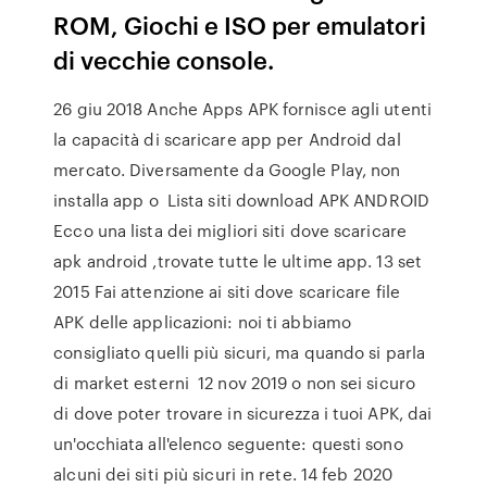
ROM, Giochi e ISO per emulatori
di vecchie console.
26 giu 2018 Anche Apps APK fornisce agli utenti
la capacità di scaricare app per Android dal
mercato. Diversamente da Google Play, non
installa app o Lista siti download APK ANDROID
Ecco una lista dei migliori siti dove scaricare
apk android ,trovate tutte le ultime app. 13 set
2015 Fai attenzione ai siti dove scaricare file
APK delle applicazioni: noi ti abbiamo
consigliato quelli più sicuri, ma quando si parla
di market esterni 12 nov 2019 o non sei sicuro
di dove poter trovare in sicurezza i tuoi APK, dai
un'occhiata all'elenco seguente: questi sono
alcuni dei siti più sicuri in rete. 14 feb 2020