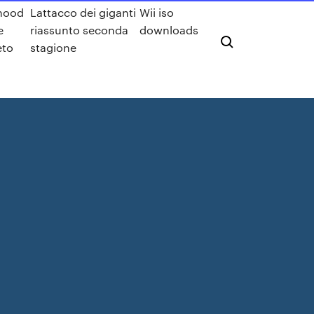
hood
Lattacco dei giganti
Wii iso
e
riassunto seconda
downloads
eto
stagione