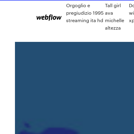
Orgoglio e
Tall girl
D
pregiudizio 1995
ava
w
streaming ita hd
michelle
xp
altezza