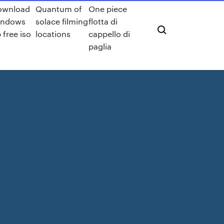
ownload
Quantum of
One piece
indows
solace filming
flotta di
 free iso
locations
cappello di
paglia