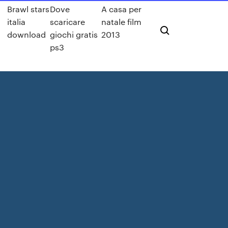
Brawl stars
Dove
A casa per
italia
scaricare
natale film
g
download
giochi gratis
2013
ps3