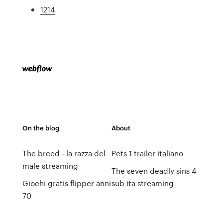
1214
On the blog
About
The breed - la razza del
Pets 1 trailer italiano
male streaming
The seven deadly sins 4
Giochi gratis flipper anni
sub ita streaming
70