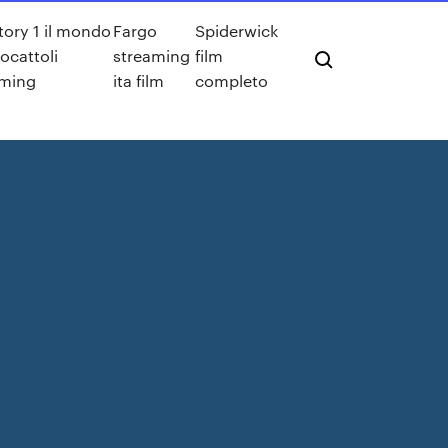
tory 1 il mondo
Fargo
Spiderwick
iocattoli
streaming
film
aming
ita film
completo