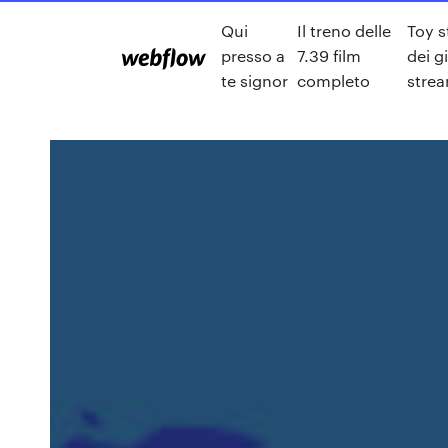
Qui
Il treno delle
Toy s
presso a
7.39 film
dei g
te signor
completo
stre