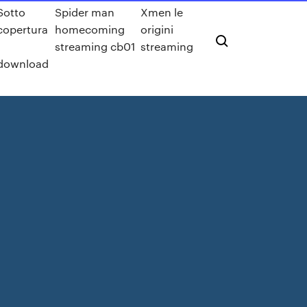
Sotto
Spider man
Xmen le
copertura
homecoming
origini
1
streaming cb01
streaming
download