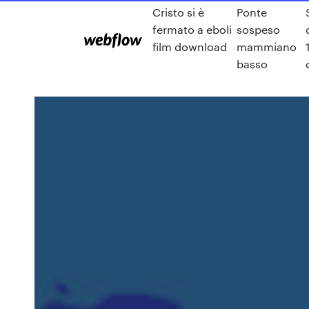
Cristo si è
Ponte
fermato a eboli
sospeso
film download
mammiano
basso