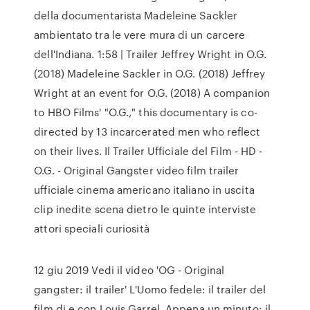
della documentarista Madeleine Sackler
ambientato tra le vere mura di un carcere
dell'Indiana. 1:58 | Trailer Jeffrey Wright in O.G.
(2018) Madeleine Sackler in O.G. (2018) Jeffrey
Wright at an event for O.G. (2018) A companion
to HBO Films' "O.G.," this documentary is co-
directed by 13 incarcerated men who reflect
on their lives. Il Trailer Ufficiale del Film - HD -
O.G. - Original Gangster video film trailer
ufficiale cinema americano italiano in uscita
clip inedite scena dietro le quinte interviste
attori speciali curiosità
12 giu 2019 Vedi il video 'OG - Original
gangster: il trailer' L'Uomo fedele: il trailer del
film di e con Louis Garrel. Appena un minuto: il