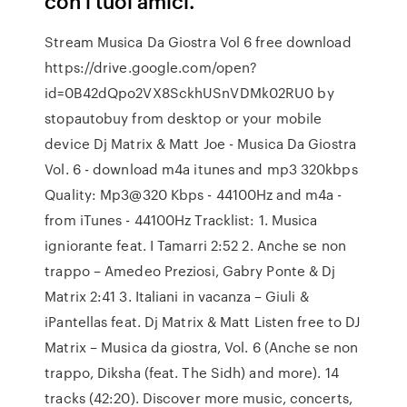
con i tuoi amici.
Stream Musica Da Giostra Vol 6 free download
https://drive.google.com/open?
id=0B42dQpo2VX8SckhUSnVDMk02RU0 by
stopautobuy from desktop or your mobile
device Dj Matrix & Matt Joe - Musica Da Giostra
Vol. 6 - download m4a itunes and mp3 320kbps
Quality: Mp3@320 Kbps - 44100Hz and m4a -
from iTunes - 44100Hz Tracklist: 1. Musica
igniorante feat. I Tamarri 2:52 2. Anche se non
trappo – Amedeo Preziosi, Gabry Ponte & Dj
Matrix 2:41 3. Italiani in vacanza – Giuli &
iPantellas feat. Dj Matrix & Matt Listen free to DJ
Matrix – Musica da giostra, Vol. 6 (Anche se non
trappo, Diksha (feat. The Sidh) and more). 14
tracks (42:20). Discover more music, concerts,