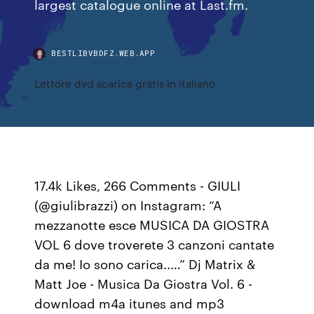
largest catalogue online at Last.fm.
BESTLIBVBDFZ.WEB.APP
Lettore dvd scarica gratis in italiano
17.4k Likes, 266 Comments - GIULI
(@giulibrazzi) on Instagram: “A
mezzanotte esce MUSICA DA GIOSTRA
VOL 6 dove troverete 3 canzoni cantate
da me! Io sono carica..…” Dj Matrix &
Matt Joe - Musica Da Giostra Vol. 6 -
download m4a itunes and mp3